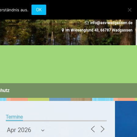
erständnis aus.
OK
+49 (0) 6834 47281
info@asv-wadgassen.de
Im Wiesengrund 43, 66787 Wadgassen
chutz
Termine