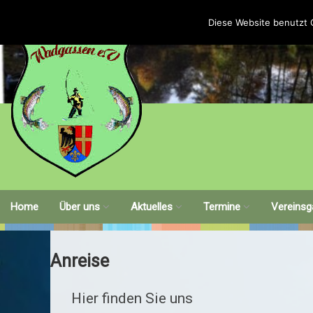
Zum
Inhalt
Diese Website benutzt 
springen
Home
Über uns
Aktuelles
Termine
Vereinsg
Historie
Arbeitsstunden
Öffentliche Fischen
Anreise
Vorstand
Arbeitseinsatz
Vereinsinterne Fischen
Hier finden Sie uns
Satzung
Weiherfest