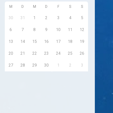
M
D
M
D
F
S
S
30
31
1
2
3
4
5
6
7
8
9
10
11
12
13
14
15
16
17
18
19
20
21
22
23
24
25
26
27
28
29
30
1
2
3