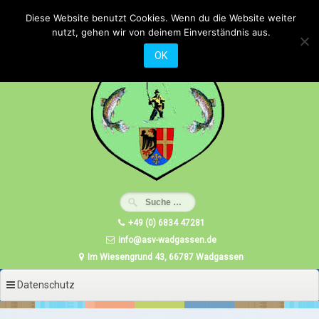
Zum
Diese Website benutzt Cookies. Wenn du die Website weiter
Inhalt
nutzt, gehen wir von deinem Einverständnis aus.
springen
OK
+49 (0) 6834 47281
info@asv-wadgassen.de
Im Wiesengrund 43, 66787 Wadgassen
Datenschutz