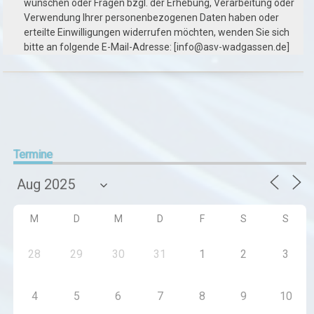
wünschen oder Fragen bzgl. der Erhebung, Verarbeitung oder
Verwendung Ihrer personenbezogenen Daten haben oder
erteilte Einwilligungen widerrufen möchten, wenden Sie sich
bitte an folgende E-Mail-Adresse: [info@asv-wadgassen.de]
Termine
M
D
M
D
F
S
S
28
29
30
31
1
2
3
4
5
6
7
8
9
10