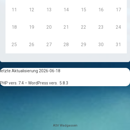
11
12
13
14
15
16
17
18
19
20
21
22
23
24
25
26
27
28
29
30
31
letzte Aktualisierung 2026-06-18
PHP vers. 7.4 – WordPress vers.
5.8.3
ASV Wadgassen