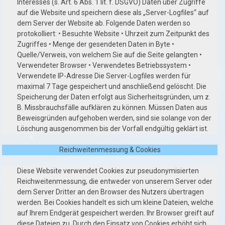
Interesses (s. Art. 6 Abs. 1 lit. f. DSGVO) Daten über Zugriffe
auf die Website und speichern diese als „Server-Logfiles“ auf
dem Server der Website ab. Folgende Daten werden so
protokolliert: • Besuchte Website • Uhrzeit zum Zeitpunkt des
Zugriffes • Menge der gesendeten Daten in Byte •
Quelle/Verweis, von welchem Sie auf die Seite gelangten •
Verwendeter Browser • Verwendetes Betriebssystem •
Verwendete IP-Adresse Die Server-Logfiles werden für
maximal 7 Tage gespeichert und anschließend gelöscht. Die
Speicherung der Daten erfolgt aus Sicherheitsgründen, um z.
B. Missbrauchsfälle aufklären zu können. Müssen Daten aus
Beweisgründen aufgehoben werden, sind sie solange von der
Löschung ausgenommen bis der Vorfall endgültig geklärt ist.
Reichweitenmessung & Cookies
Diese Website verwendet Cookies zur pseudonymisierten
Reichweitenmessung, die entweder von unserem Server oder
dem Server Dritter an den Browser des Nutzers übertragen
werden. Bei Cookies handelt es sich um kleine Dateien, welche
auf Ihrem Endgerät gespeichert werden. Ihr Browser greift auf
diese Dateien zu. Durch den Einsatz von Cookies erhöht sich