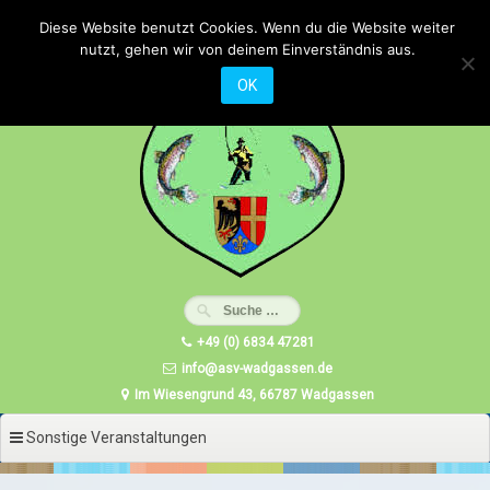
Zum
Diese Website benutzt Cookies. Wenn du die Website weiter
Inhalt
nutzt, gehen wir von deinem Einverständnis aus.
springen
OK
+49 (0) 6834 47281
info@asv-wadgassen.de
Im Wiesengrund 43, 66787 Wadgassen
Sonstige Veranstaltungen