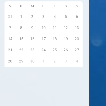
M
D
M
D
F
S
S
31
1
2
3
4
5
6
7
8
9
10
11
12
13
14
15
16
17
18
19
20
21
22
23
24
25
26
27
28
29
30
1
2
3
4