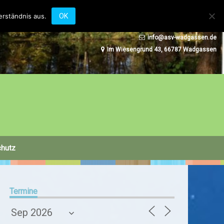
erständnis aus.
OK
+49 (0) 6834 47281
info@asv-wadgassen.de
Im Wiesengrund 43, 66787 Wadgassen
chutz
Termine