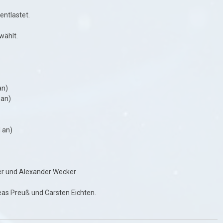
ntlastet.
wählt.
an)
 an)
 an)
cher und Alexander Wecker
eas Preuß und Carsten Eichten.