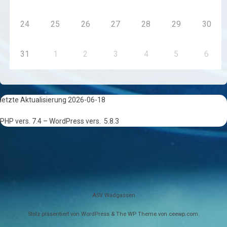
24
25
26
27
28
29
30
31
1
2
3
4
5
6
letzte Aktualisierung 2026-06-18
PHP vers. 7.4 – WordPress vers.
5.8.3
ASV Wadgassen
Stolz präsentiert von WordPress
&
The WP
Theme von
ceewp.com
.