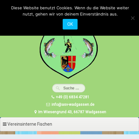
Zum
Diese Website benutzt Cookies. Wenn du die Website weiter
Inhalt
nutzt, gehen wir von deinem Einverständnis aus.
springen
OK
+49 (0) 6834 47281
info@asv-wadgassen.de
Im Wiesengrund 43, 66787 Wadgassen
Vereinsinterne Fischen