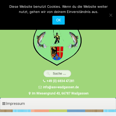
Zum
Diese Website benutzt Cookies. Wenn du die Website weiter
Inhalt
nutzt, gehen wir von deinem Einverständnis aus.
springen
OK
+49 (0) 6834 47281
info@asv-wadgassen.de
Im Wiesengrund 43, 66787 Wadgassen
Impressum